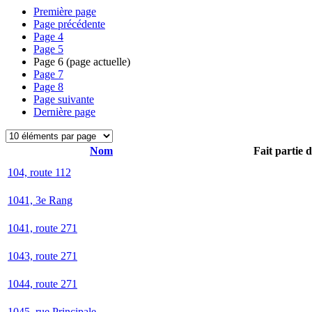
Première page
Page précédente
Page
4
Page
5
Page
6
(page actuelle)
Page
7
Page
8
Page suivante
Dernière page
Nom
Fait partie 
104, route 112
1041, 3e Rang
1041, route 271
1043, route 271
1044, route 271
1045, rue Principale