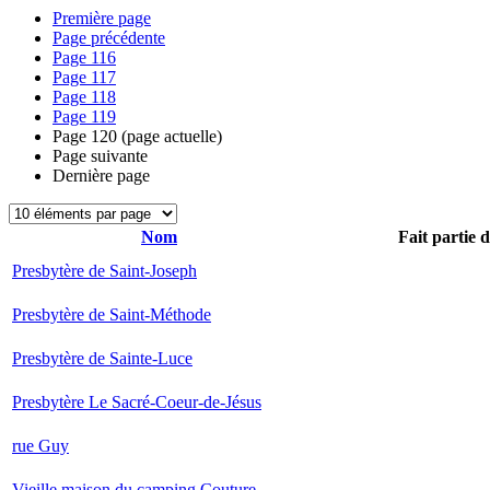
Première page
Page précédente
Page
116
Page
117
Page
118
Page
119
Page
120
(page actuelle)
Page suivante
Dernière page
Nom
Fait partie 
Presbytère de Saint-Joseph
Presbytère de Saint-Méthode
Presbytère de Sainte-Luce
Presbytère Le Sacré-Coeur-de-Jésus
rue Guy
Vieille maison du camping Couture