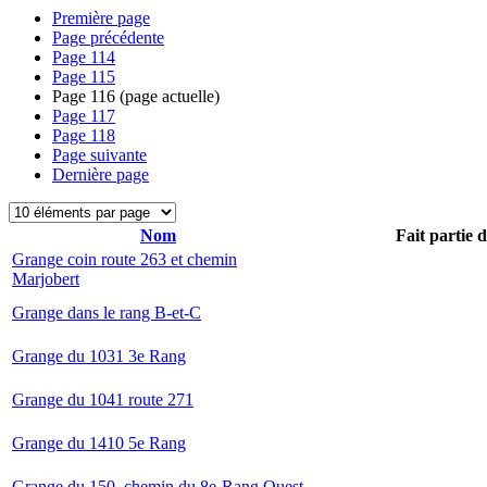
Première page
Page précédente
Page
114
Page
115
Page
116
(page actuelle)
Page
117
Page
118
Page suivante
Dernière page
Nom
Fait partie 
Grange coin route 263 et chemin
Marjobert
Grange dans le rang B-et-C
Grange du 1031 3e Rang
Grange du 1041 route 271
Grange du 1410 5e Rang
Grange du 150, chemin du 8e-Rang Ouest