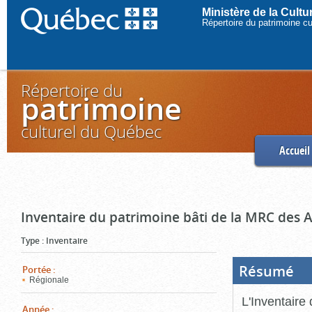
Ministère de la Cult
Répertoire du patrimoine c
Répertoire du
patrimoine
culturel du Québec
Accueil
Inventaire du patrimoine bâti de la MRC des 
Type
:
Inventaire
Résumé
(Boi
Portée
:
ouve
Régionale
cliq
pou
L'Inventaire
ferm
Année
: