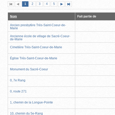
Page
(page
Page
Page
Page
Page
1
Première
2
Page
3
4
5
Page
Dernière
actuelle)
page
précédente
suivante
page
Nom
Fait partie de
Ancien presbytère Très-Saint-Coeur-de-
Marie
Ancienne école de village de Sacré-Coeur-
de-Marie
Cimetière Très-Saint-Coeur-de-Marie
Église Très-Saint-Coeur-de-Marie
Monument du Sacré-Coeur
0, 7e Rang
0, route 271
1, chemin de la Longue-Pointe
10, chemin du 5e-Rang