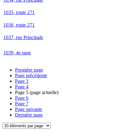
1035, route 271
1036, route 271
1037, rue Principale
1039, 4e rang
Première page
Page précédente
Page
3
Page
4
Page
5
(page actuelle)
Page
6
Page
7
Page suivante
Dernière page