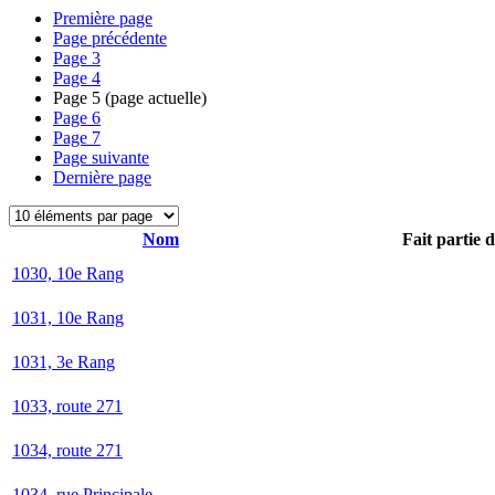
Première page
Page précédente
Page
3
Page
4
Page
5
(page actuelle)
Page
6
Page
7
Page suivante
Dernière page
Nom
Fait partie 
1030, 10e Rang
1031, 10e Rang
1031, 3e Rang
1033, route 271
1034, route 271
1034, rue Principale