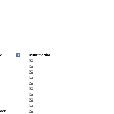
é
Multimédias
lande