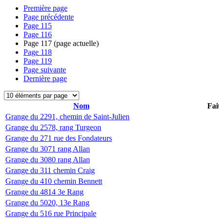
Première page
Page précédente
Page
115
Page
116
Page
117
(page actuelle)
Page
118
Page
119
Page suivante
Dernière page
Nom
Fai
Grange du 2291, chemin de Saint-Julien
Grange du 2578, rang Turgeon
Grange du 271 rue des Fondateurs
Grange du 3071 rang Allan
Grange du 3080 rang Allan
Grange du 311 chemin Craig
Grange du 410 chemin Bennett
Grange du 4814 3e Rang
Grange du 5020, 13e Rang
Grange du 516 rue Principale