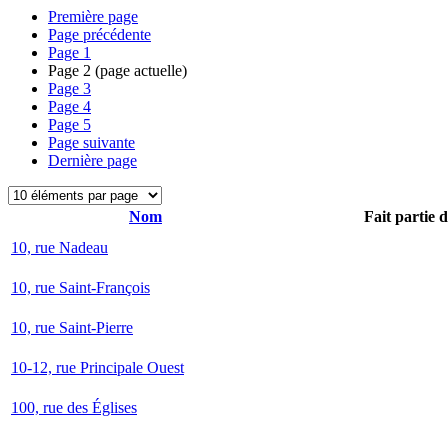
Première page
Page précédente
Page
1
Page
2
(page actuelle)
Page
3
Page
4
Page
5
Page suivante
Dernière page
Nom
Fait partie 
10, rue Nadeau
10, rue Saint-François
10, rue Saint-Pierre
10-12, rue Principale Ouest
100, rue des Églises