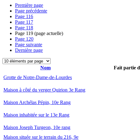
Première page
Page précédente
Page
116
Page
117
Page
118
Page
119
(page actuelle)
Page
120
Page suivante
Dernière page
Nom
Fait partie 
Grotte de Notre-Dame-de-Lourdes
Maison à côté du verger Quirion 3e Rang
Maison Archélas Pépin, 10e Rang
Maison inhabitée sur le 13e Rang
Maison Joseph Turgeon, 10e rang
Maison située sur le terrain du 216, 9e