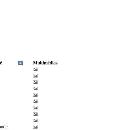
é
Multimédias
lande