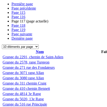
Première page
Page précédente
Page
115
Page
116
Page
117
(page actuelle)
Page
118
Page
119
Page suivante
Dernière page
Nom
Fai
Grange du 2291, chemin de Saint-Julien
Grange du 2578, rang Turgeon
Grange du 271 rue des Fondateurs
Grange du 3071 rang Allan
Grange du 3080 rang Allan
Grange du 311 chemin Craig
Grange du 410 chemin Bennett
Grange du 4814 3e Rang
Grange du 5020, 13e Rang
Grange du 516 rue Principale