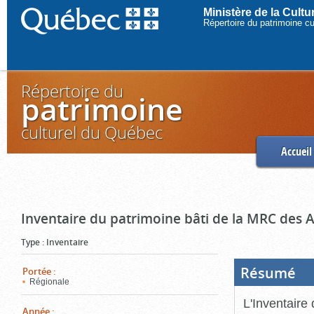
Ministère de la Cult
Répertoire du patrimoine c
Répertoire du
patrimoine
culturel du Québec
Accueil
Inventaire du patrimoine bâti de la MRC des 
Type
:
Inventaire
Résumé
(Boi
Portée
:
ouve
Régionale
cliq
pou
L'Inventaire
ferm
Année
: