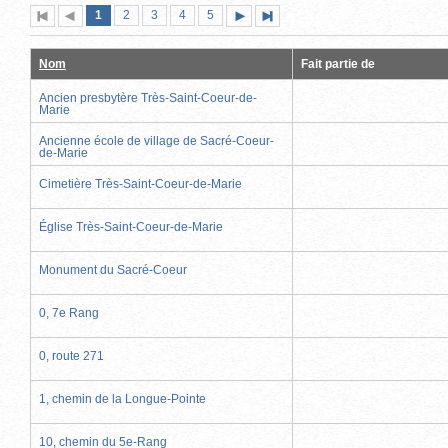
Page
(page
Page
Page
Page
Page
1
Première
2
Page
3
4
5
Page
Dernière
actuelle)
page
précédente
suivante
page
Nom
Fait partie de
Ancien presbytère Très-Saint-Coeur-de-
Marie
Ancienne école de village de Sacré-Coeur-
de-Marie
Cimetière Très-Saint-Coeur-de-Marie
Église Très-Saint-Coeur-de-Marie
Monument du Sacré-Coeur
0, 7e Rang
0, route 271
1, chemin de la Longue-Pointe
10, chemin du 5e-Rang