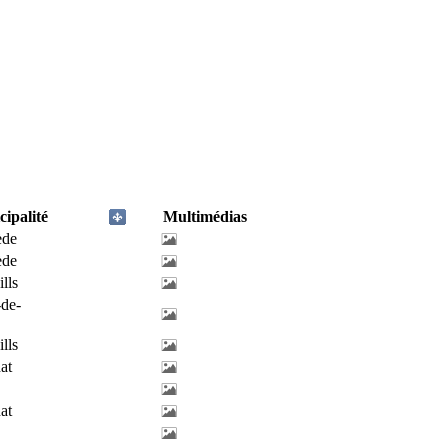
ipalité
Multimédias
ède
ède
lls
-de-
lls
at
at