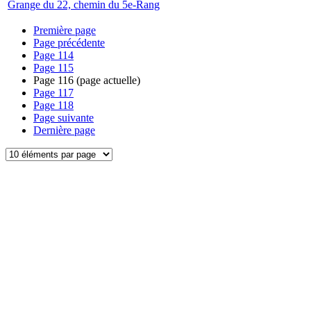
Grange du 22, chemin du 5e-Rang
Première page
Page précédente
Page
114
Page
115
Page
116
(page actuelle)
Page
117
Page
118
Page suivante
Dernière page