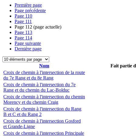
Première page
Page précédente
Page
110
Page
111
Page
112
(page actuelle)
Page
113
Page
114
Page suivante
Dernière page
Nom
Fait partie 
Croix de chemin à l'intersection de la route
du 7e Rang et du 8e Rang
Croix de chemin à l'intersection du 7e
Rang et du chemin du Lac-Bolduc
Croix de chemin à l'intersection du chemin
Morency et du chemin Craig
Croix de chemin à l'intersection du Rang
B et C et du Rang 2
Croix de chemin à l'intersection Gosford
et Grande-Ligne
Croix de chemin à l'intersection Principale