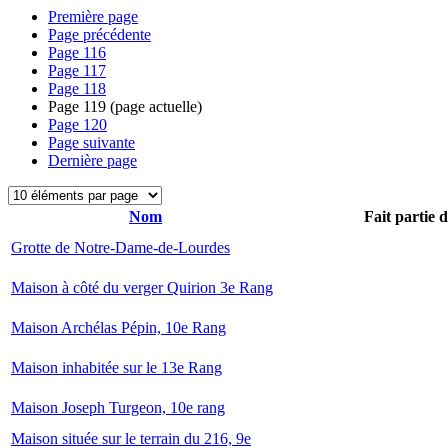
Première page
Page précédente
Page
116
Page
117
Page
118
Page
119
(page actuelle)
Page
120
Page suivante
Dernière page
Nom
Fait partie 
Grotte de Notre-Dame-de-Lourdes
Maison à côté du verger Quirion 3e Rang
Maison Archélas Pépin, 10e Rang
Maison inhabitée sur le 13e Rang
Maison Joseph Turgeon, 10e rang
Maison située sur le terrain du 216, 9e