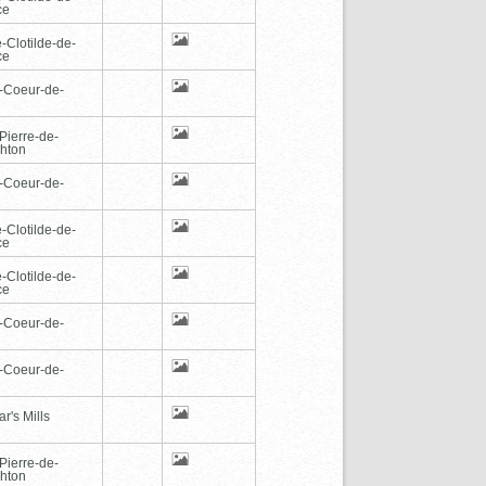
ce
-Clotilde-de-
ce
-Coeur-de-
Pierre-de-
hton
-Coeur-de-
-Clotilde-de-
ce
-Clotilde-de-
ce
-Coeur-de-
-Coeur-de-
r's Mills
Pierre-de-
hton