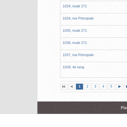
1034, route 271
1034, rue Principale
1035, route 271
1036, route 271
1037, rue Principale
1039, 4e rang
Page
(page
Page
Page
Page
Page
1
Première
2
Page
3
4
5
actuelle)
page
précédente
suiva
Pla