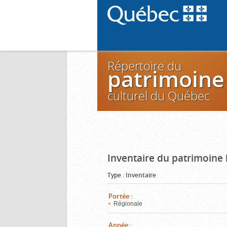
Répertoire du
patrimoine
culturel du Québec
Inventaire du patrimoine
Type
:
Inventaire
Portée
:
Régionale
Année
: