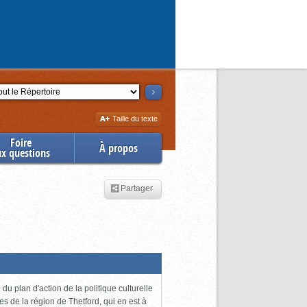
ction
Augmenter
Taille du texte
la
Foire
À propos
ux questions
Partager
du plan d'action de la politique culturelle
es de la région de Thetford, qui en est à