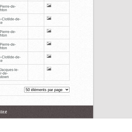
Pierre-de-
hton
-Clotilde-de-
ce
Pierre-de-
hton
Pierre-de-
hton
-Clotilde-de-
ce
-Jacques-le-
r-de-
stown
lité