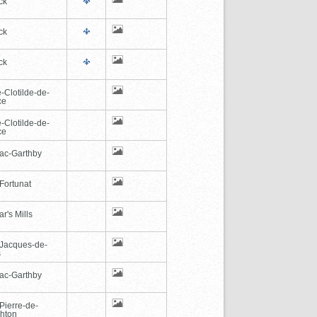
ck
ck
ck
-Clotilde-de-
ce
-Clotilde-de-
ce
ac-Garthby
Fortunat
r's Mills
-Jacques-de-
s
ac-Garthby
Pierre-de-
hton