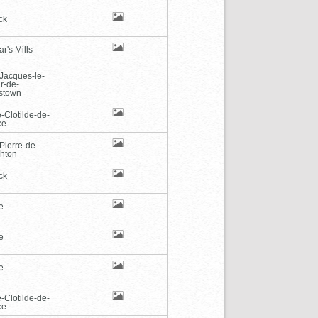
ck
r's Mills
-Jacques-le-
r-de-
stown
-Clotilde-de-
ce
Pierre-de-
hton
ck
e
e
e
-Clotilde-de-
ce