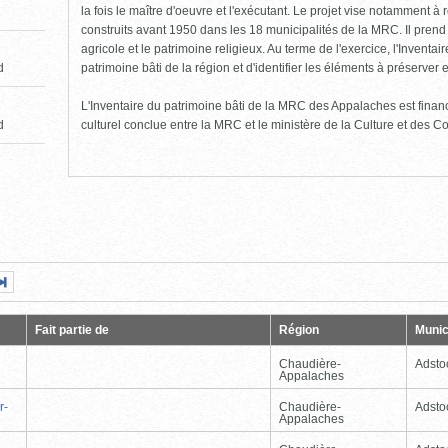
la fois le maître d'oeuvre et l'exécutant. Le projet vise notamment à
construits avant 1950 dans les 18 municipalités de la MRC. Il pren
agricole et le patrimoine religieux. Au terme de l'exercice, l'Inventa
patrimoine bâti de la région et d'identifier les éléments à préserver e
d
L'Inventaire du patrimoine bâti de la MRC des Appalaches est fin
d
culturel conclue entre la MRC et le ministère de la Culture et des 
Page
Dernière
nte
page
Fait partie de
Région
Munic
Chaudière-
Adsto
Appalaches
r-
Chaudière-
Adsto
Appalaches