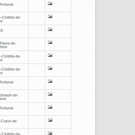
Fortunat
-Clotilde-de-
ce
ck
Pierre-de-
hton
-Clotilde-de-
ce
-Clotilde-de-
ce
Fortunat
-Joseph-de-
aine
Fortunat
-Coeur-de-
-Clotilde-de-