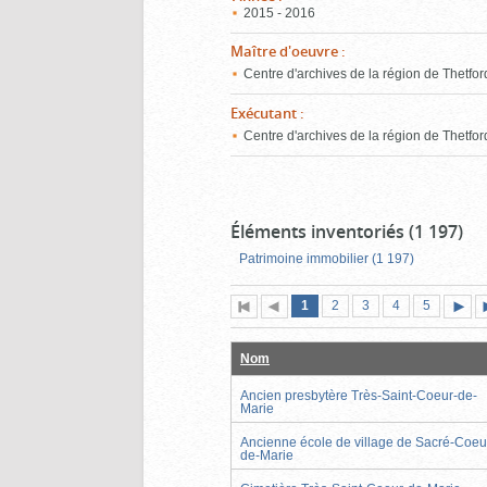
2015 - 2016
Maître d'oeuvre
:
Centre d'archives de la région de Thetfor
Exécutant
:
Centre d'archives de la région de Thetfor
Éléments inventoriés (1 197)
Patrimoine immobilier (1 197)
Page
(page
Page
Page
Page
Page
1
Première
2
Page
3
4
5
actuelle)
page
précédente
suiva
Nom
Ancien presbytère Très-Saint-Coeur-de-
Marie
Ancienne école de village de Sacré-Coeu
de-Marie