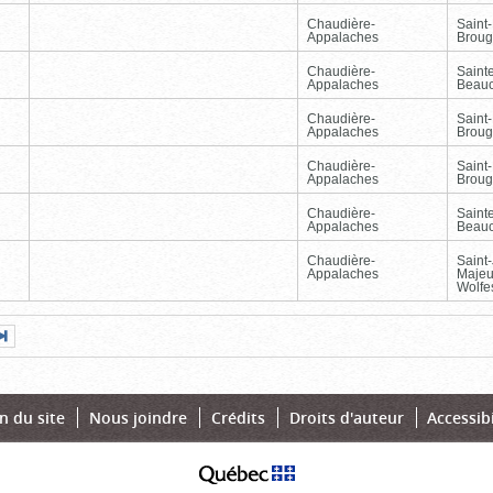
Chaudière-
Saint-
Appalaches
Broug
Chaudière-
Sainte
Appalaches
Beau
Chaudière-
Saint-
Appalaches
Broug
Chaudière-
Saint-
Appalaches
Broug
Chaudière-
Sainte
Appalaches
Beau
Chaudière-
Saint
Appalaches
Majeu
Wolfe
Page
Dernière
nte
page
n du site
Nous joindre
Crédits
Droits d'auteur
Accessibi