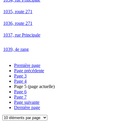
1035, route 271
1036, route 271
1037, rue Principale
1039, 4e rang
Première page
Page précédente
Page
3
Page
4
Page
5
(page actuelle)
Page
6
Page
7
Page suivante
Dernière page