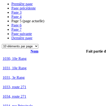
Première page
Page précédente
Page
3
Page
4
Page
5
(page actuelle)
Page
6
Page
7
Page suivante
Dernière page
Nom
Fait partie 
1030, 10e Rang
1031, 10e Rang
1031, 3e Rang
1033, route 271
1034, route 271
1034, rue Principale