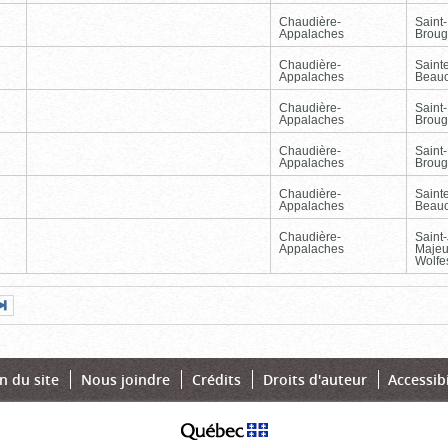
Chaudière-
Saint-
Appalaches
Broug
Chaudière-
Sainte
Appalaches
Beau
Chaudière-
Saint-
Appalaches
Broug
Chaudière-
Saint-
Appalaches
Broug
Chaudière-
Sainte
Appalaches
Beau
Chaudière-
Saint
Appalaches
Majeu
Wolfe
Page
Dernière
nte
page
n du site
Nous joindre
Crédits
Droits d'auteur
Accessibi