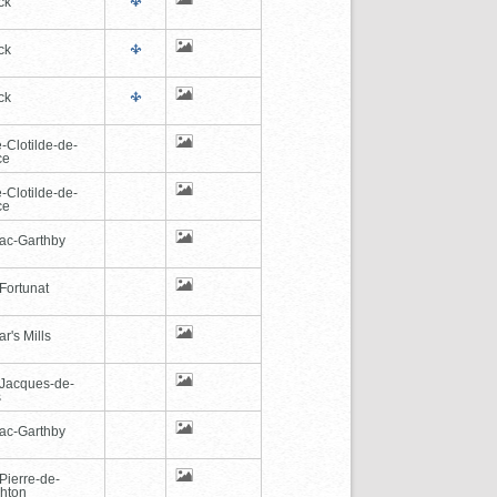
ck
ck
ck
-Clotilde-de-
ce
-Clotilde-de-
ce
ac-Garthby
Fortunat
r's Mills
-Jacques-de-
s
ac-Garthby
Pierre-de-
hton