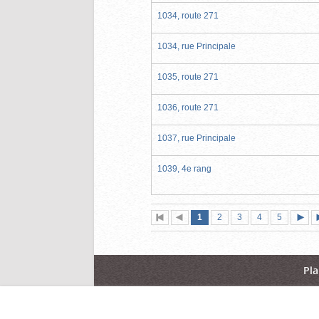
1034, route 271
1034, rue Principale
1035, route 271
1036, route 271
1037, rue Principale
1039, 4e rang
Page
(page
Page
Page
Page
Page
1
Première
2
Page
3
4
5
actuelle)
page
précédente
suiva
Pla