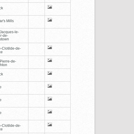
ck
r's Mills
-Jacques-le-
r-de-
stown
-Clotilde-de-
ce
Pierre-de-
hton
ck
e
e
e
-Clotilde-de-
ce