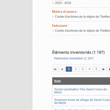
2015 - 2016
Maître d'oeuvre
:
Centre d'archives de la région de Thetfor
Exécutant
:
Centre d'archives de la région de Thetfor
Éléments inventoriés (1 197)
Patrimoine immobilier (1 197)
Page
(page
Page
Page
Page
Page
1
Première
2
Page
3
4
5
actuelle)
page
précédente
suiva
Nom
Ancien presbytère Très-Saint-Coeur-de-
Marie
Ancienne école de village de Sacré-Coeu
de-Marie