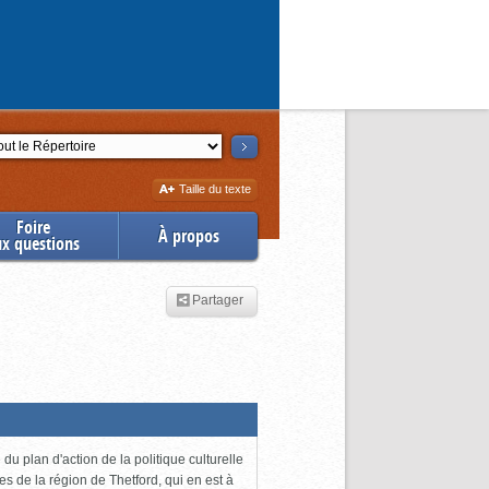
ction
Augmenter
Taille du texte
la
Foire
À propos
ux questions
Partager
du plan d'action de la politique culturelle
es de la région de Thetford, qui en est à