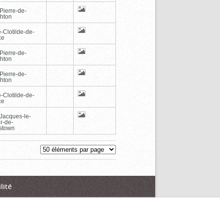
Pierre-de-
hton
-Clotilde-de-
ce
Pierre-de-
hton
Pierre-de-
hton
-Clotilde-de-
ce
-Jacques-le-
r-de-
stown
lité