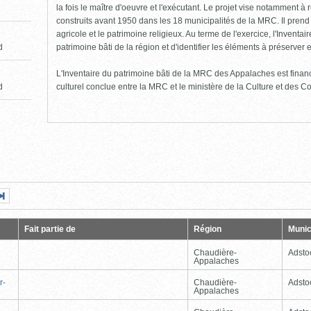
la fois le maître d'oeuvre et l'exécutant. Le projet vise notamment à
construits avant 1950 dans les 18 municipalités de la MRC. Il pren
agricole et le patrimoine religieux. Au terme de l'exercice, l'Inventa
patrimoine bâti de la région et d'identifier les éléments à préserver e
d
L'Inventaire du patrimoine bâti de la MRC des Appalaches est fin
d
culturel conclue entre la MRC et le ministère de la Culture et des 
Page
Dernière
nte
page
Fait partie de
Région
Munic
Chaudière-
Adsto
Appalaches
r-
Chaudière-
Adsto
Appalaches