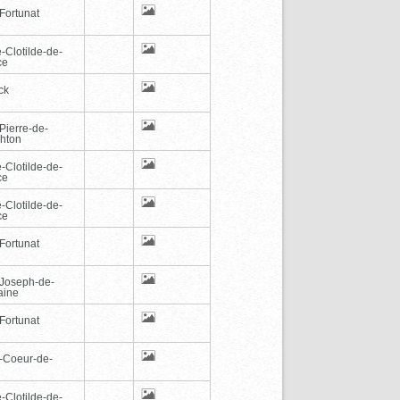
Fortunat
-Clotilde-de-
ce
ck
Pierre-de-
hton
-Clotilde-de-
ce
-Clotilde-de-
ce
Fortunat
-Joseph-de-
aine
Fortunat
-Coeur-de-
-Clotilde-de-