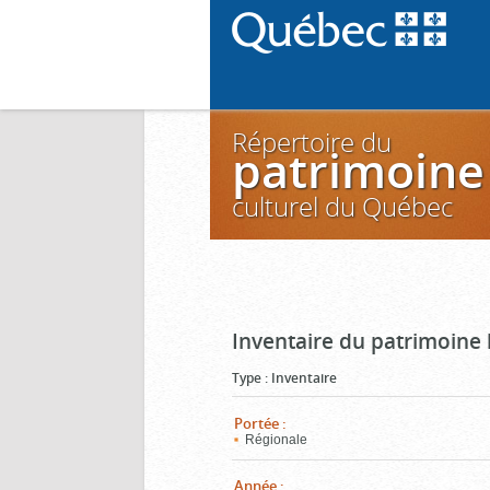
Répertoire du
patrimoine
culturel du Québec
Inventaire du patrimoine
Type
:
Inventaire
Portée
:
Régionale
Année
: