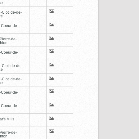
ce
-Clotilde-de-
ce
-Coeur-de-
Pierre-de-
hton
-Coeur-de-
-Clotilde-de-
ce
-Clotilde-de-
ce
-Coeur-de-
-Coeur-de-
r's Mills
Pierre-de-
hton