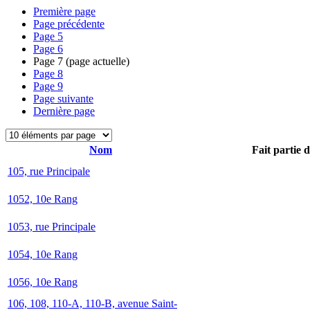
Première page
Page précédente
Page
5
Page
6
Page
7
(page actuelle)
Page
8
Page
9
Page suivante
Dernière page
Nom
Fait partie 
105, rue Principale
1052, 10e Rang
1053, rue Principale
1054, 10e Rang
1056, 10e Rang
106, 108, 110-A, 110-B, avenue Saint-