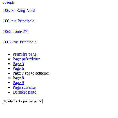
Joseph
106, 8e Rang Nord
106, rue Principale
1062, route 271
1062, rue Principale
Première page
Page précédente
Page
5
Page
6
Page
7
(page actuelle)
Page
8
Page
9
Page suivante
Dernière page