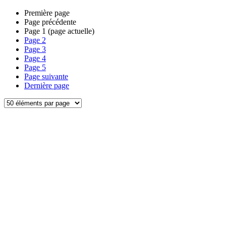
Première page
Page précédente
Page
1
(page actuelle)
Page
2
Page
3
Page
4
Page
5
Page suivante
Dernière page