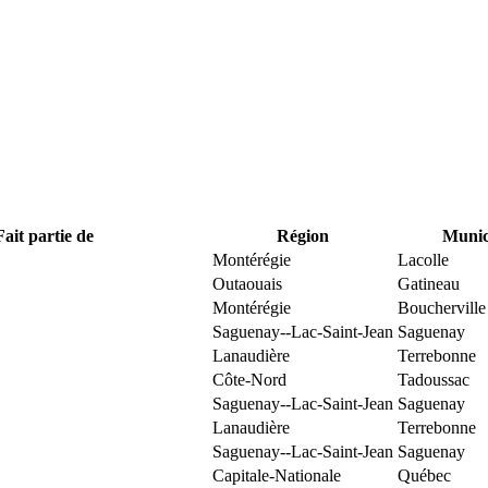
Fait partie de
Région
Munici
Montérégie
Lacolle
Outaouais
Gatineau
Montérégie
Boucherville
Saguenay--Lac-Saint-Jean
Saguenay
Lanaudière
Terrebonne
Côte-Nord
Tadoussac
Saguenay--Lac-Saint-Jean
Saguenay
Lanaudière
Terrebonne
Saguenay--Lac-Saint-Jean
Saguenay
Capitale-Nationale
Québec