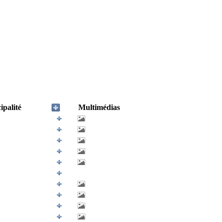
palité
Multimédias