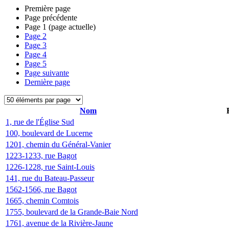
Première page
Page précédente
Page
1
(page actuelle)
Page
2
Page
3
Page
4
Page
5
Page suivante
Dernière page
Nom
1, rue de l'Église Sud
100, boulevard de Lucerne
1201, chemin du Général-Vanier
1223-1233, rue Bagot
1226-1228, rue Saint-Louis
141, rue du Bateau-Passeur
1562-1566, rue Bagot
1665, chemin Comtois
1755, boulevard de la Grande-Baie Nord
1761, avenue de la Rivière-Jaune