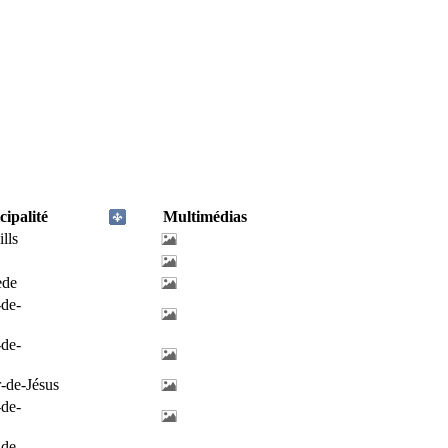
ipalité
Multimédias
lls
ède
-de-
-de-
-de-Jésus
-de-
-de-