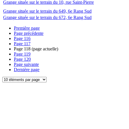
Grange située sur le terrain du 10, rue Saint-Pierre
Grange située sur le terrain du 649, 6e Rang Sud
Grange située sur le terrain du 672, 6e Rang Sud
Première page
Page précédente
Page
116
Page
117
Page
118
(page actuelle)
Page
119
Page
120
Page suivante
Dernière page