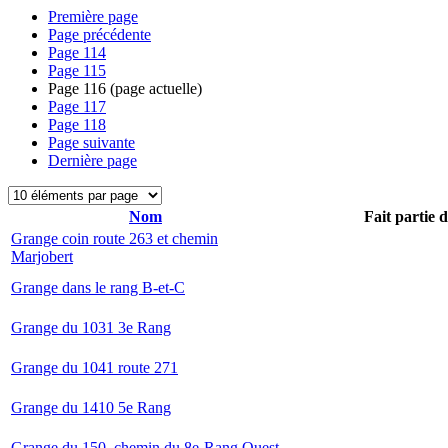
Première page
Page précédente
Page
114
Page
115
Page
116
(page actuelle)
Page
117
Page
118
Page suivante
Dernière page
Nom
Fait partie 
Grange coin route 263 et chemin
Marjobert
Grange dans le rang B-et-C
Grange du 1031 3e Rang
Grange du 1041 route 271
Grange du 1410 5e Rang
Grange du 150, chemin du 8e-Rang Ouest