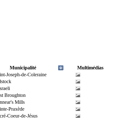
Municipalité
Multimédias
int-Joseph-de-Coleraine
stock
sraeli
st Broughton
nnear's Mills
inte-Praxède
cré-Coeur-de-Jésus