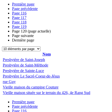
Première page
Page précédente
Page
116
Page
117
Page
118
Page
119
Page
120
(page actuelle)
Page suivante
Dernière page
Nom
Presbytère de Saint-Joseph
Presbytère de Saint-Méthode
Presbytère de Sainte-Luce
Presbytère Le Sacré-Coeur-de-Jésus
rue Guy
Vieille maison du camping Couture
Vieille maison située sur le terrain du 426, 4e Rang Sud
Première page
Page précédente
Page
116