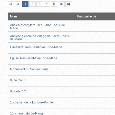
Page
(page
Page
Page
Page
Page
1
Première
2
Page
3
4
5
Page
Dernière
actuelle)
page
précédente
suivante
page
Nom
Fait partie de
Ancien presbytère Très-Saint-Coeur-de-
Marie
Ancienne école de village de Sacré-Coeur-
de-Marie
Cimetière Très-Saint-Coeur-de-Marie
Église Très-Saint-Coeur-de-Marie
Monument du Sacré-Coeur
0, 7e Rang
0, route 271
1, chemin de la Longue-Pointe
10, chemin du 5e-Rang