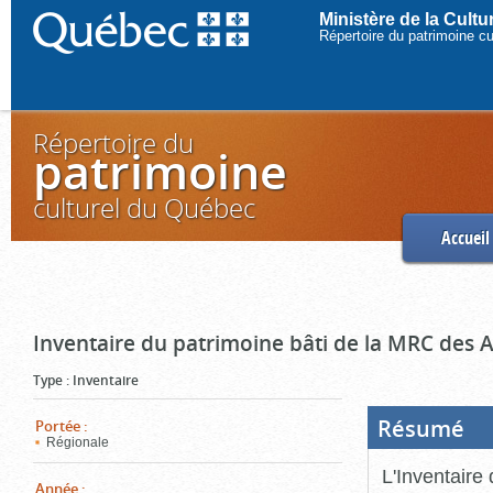
Ministère de la Cult
Répertoire du patrimoine c
Répertoire du
patrimoine
culturel du Québec
Accueil
Inventaire du patrimoine bâti de la MRC des 
Type
:
Inventaire
Résumé
(Boi
Portée
:
ouve
Régionale
cliq
pou
L'Inventaire
ferm
Année
: