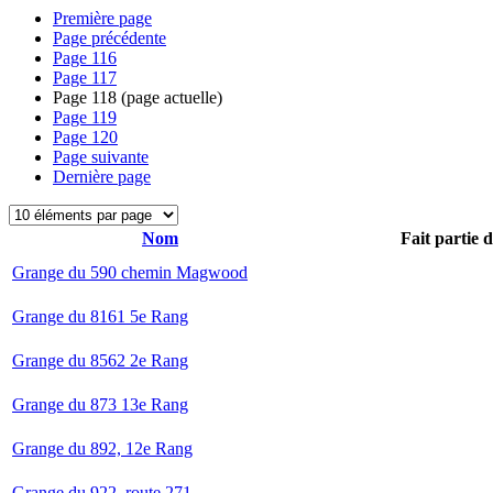
Première page
Page précédente
Page
116
Page
117
Page
118
(page actuelle)
Page
119
Page
120
Page suivante
Dernière page
Nom
Fait partie 
Grange du 590 chemin Magwood
Grange du 8161 5e Rang
Grange du 8562 2e Rang
Grange du 873 13e Rang
Grange du 892, 12e Rang
Grange du 922, route 271