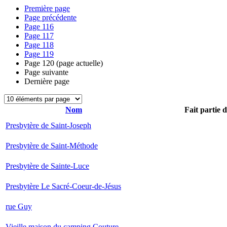
Première page
Page précédente
Page
116
Page
117
Page
118
Page
119
Page
120
(page actuelle)
Page suivante
Dernière page
Nom
Fait partie 
Presbytère de Saint-Joseph
Presbytère de Saint-Méthode
Presbytère de Sainte-Luce
Presbytère Le Sacré-Coeur-de-Jésus
rue Guy
Vieille maison du camping Couture