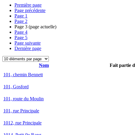
Première page
Page précédente
Page
1
Page
2
Page
3
(page actuelle)
Page
4
Page
5
Page suivante
Dernière page
Nom
Fait partie 
101, chemin Bennett
101, Gosford
101, route du Moulin
101, rue Principale
1012, rue Principale
1014, Petit-9e Rang