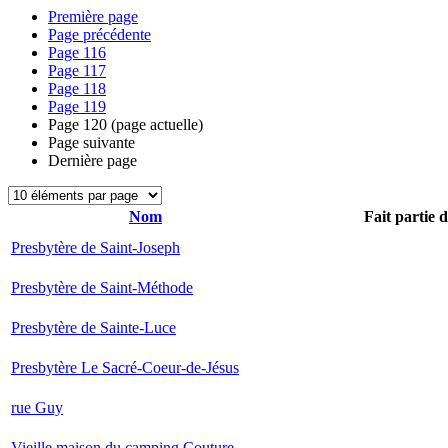
Première page
Page précédente
Page
116
Page
117
Page
118
Page
119
Page
120
(page actuelle)
Page suivante
Dernière page
Nom
Fait partie 
Presbytère de Saint-Joseph
Presbytère de Saint-Méthode
Presbytère de Sainte-Luce
Presbytère Le Sacré-Coeur-de-Jésus
rue Guy
Vieille maison du camping Couture