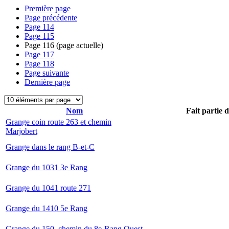
Première page
Page précédente
Page
114
Page
115
Page
116
(page actuelle)
Page
117
Page
118
Page suivante
Dernière page
Nom
Fait partie 
Grange coin route 263 et chemin
Marjobert
Grange dans le rang B-et-C
Grange du 1031 3e Rang
Grange du 1041 route 271
Grange du 1410 5e Rang
Grange du 150, chemin du 8e-Rang Ouest