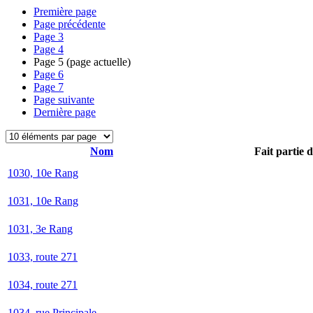
Première page
Page précédente
Page
3
Page
4
Page
5
(page actuelle)
Page
6
Page
7
Page suivante
Dernière page
Nom
Fait partie 
1030, 10e Rang
1031, 10e Rang
1031, 3e Rang
1033, route 271
1034, route 271
1034, rue Principale