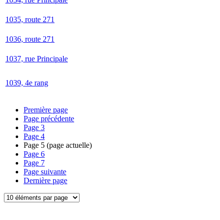
1035, route 271
1036, route 271
1037, rue Principale
1039, 4e rang
Première page
Page précédente
Page
3
Page
4
Page
5
(page actuelle)
Page
6
Page
7
Page suivante
Dernière page