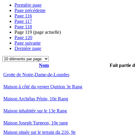
Première page
Page précédente
Page
116
Page
117
Page
118
Page
119
(page actuelle)
Page
120
Page suivante
Dernière page
Nom
Fait partie 
Grotte de Notre-Dame-de-Lourdes
Maison à côté du verger Quirion 3e Rang
Maison Archélas Pépin, 10e Rang
Maison inhabitée sur le 13e Rang
Maison Joseph Turgeon, 10e rang
Maison située sur le terrain du 216, 9e