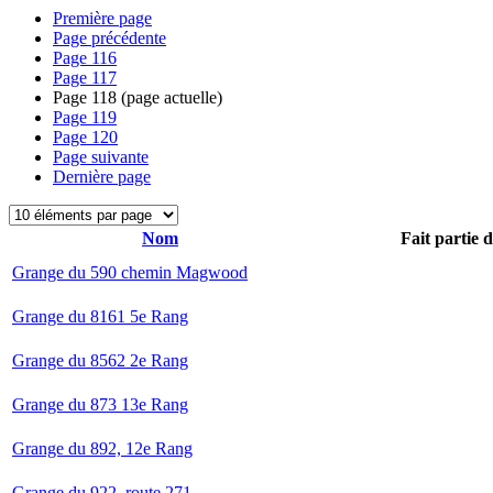
Première page
Page précédente
Page
116
Page
117
Page
118
(page actuelle)
Page
119
Page
120
Page suivante
Dernière page
Nom
Fait partie 
Grange du 590 chemin Magwood
Grange du 8161 5e Rang
Grange du 8562 2e Rang
Grange du 873 13e Rang
Grange du 892, 12e Rang
Grange du 922, route 271