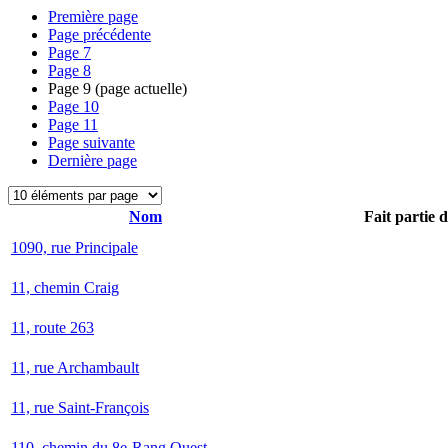
Première page
Page précédente
Page
7
Page
8
Page
9
(page actuelle)
Page
10
Page
11
Page suivante
Dernière page
Nom
Fait partie 
1090, rue Principale
11, chemin Craig
11, route 263
11, rue Archambault
11, rue Saint-François
110, chemin du 8e-Rang Ouest