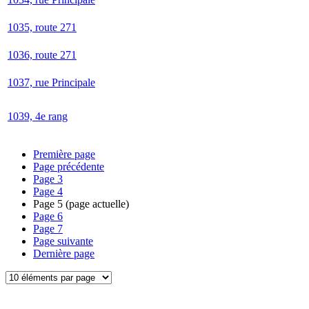
1035, route 271
1036, route 271
1037, rue Principale
1039, 4e rang
Première page
Page précédente
Page
3
Page
4
Page
5
(page actuelle)
Page
6
Page
7
Page suivante
Dernière page