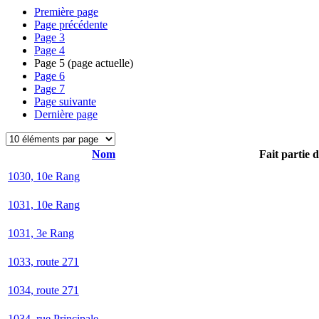
Première page
Page précédente
Page
3
Page
4
Page
5
(page actuelle)
Page
6
Page
7
Page suivante
Dernière page
Nom
Fait partie 
1030, 10e Rang
1031, 10e Rang
1031, 3e Rang
1033, route 271
1034, route 271
1034, rue Principale