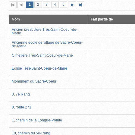
Page
(page
Page
Page
Page
Page
1
Première
2
Page
3
4
5
Page
Dernière
actuelle)
page
précédente
suivante
page
Nom
Fait partie de
Ancien presbytère Très-Saint-Coeur-de-
Marie
Ancienne école de village de Sacré-Coeur-
de-Marie
Cimetière Très-Saint-Coeur-de-Marie
Église Très-Saint-Coeur-de-Marie
Monument du Sacré-Coeur
0, 7e Rang
0, route 271
1, chemin de la Longue-Pointe
10, chemin du 5e-Rang