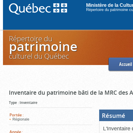
Ministère de la Cult
Répertoire du patrimoine c
Répertoire du
patrimoine
culturel du Québec
Accueil
Inventaire du patrimoine bâti de la MRC des 
Type
:
Inventaire
Résumé
(Boi
Portée
:
ouve
Régionale
cliq
pou
L'Inventaire
ferm
Année
: