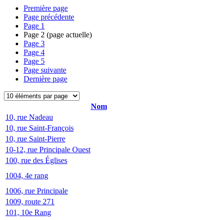
Première page
Page précédente
Page
1
Page
2
(page actuelle)
Page
3
Page
4
Page
5
Page suivante
Dernière page
Nom
10, rue Nadeau
10, rue Saint-François
10, rue Saint-Pierre
10-12, rue Principale Ouest
100, rue des Églises
1004, 4e rang
1006, rue Principale
1009, route 271
101, 10e Rang