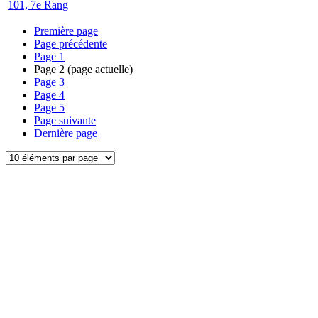
101, 7e Rang
Première page
Page précédente
Page
1
Page
2
(page actuelle)
Page
3
Page
4
Page
5
Page suivante
Dernière page