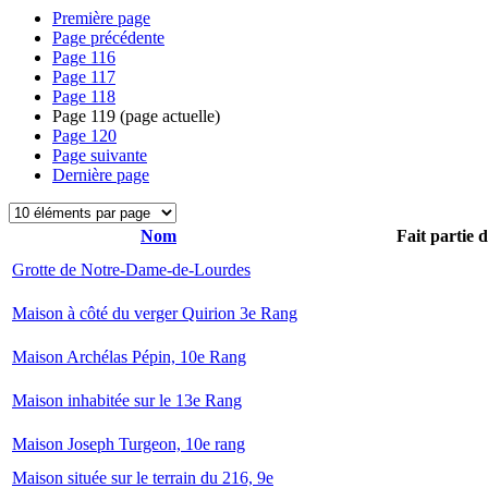
Première page
Page précédente
Page
116
Page
117
Page
118
Page
119
(page actuelle)
Page
120
Page suivante
Dernière page
Nom
Fait partie 
Grotte de Notre-Dame-de-Lourdes
Maison à côté du verger Quirion 3e Rang
Maison Archélas Pépin, 10e Rang
Maison inhabitée sur le 13e Rang
Maison Joseph Turgeon, 10e rang
Maison située sur le terrain du 216, 9e