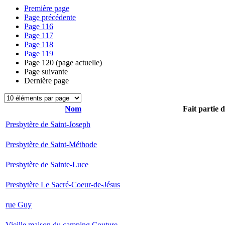
Première page
Page précédente
Page
116
Page
117
Page
118
Page
119
Page
120
(page actuelle)
Page suivante
Dernière page
Nom
Fait partie 
Presbytère de Saint-Joseph
Presbytère de Saint-Méthode
Presbytère de Sainte-Luce
Presbytère Le Sacré-Coeur-de-Jésus
rue Guy
Vieille maison du camping Couture