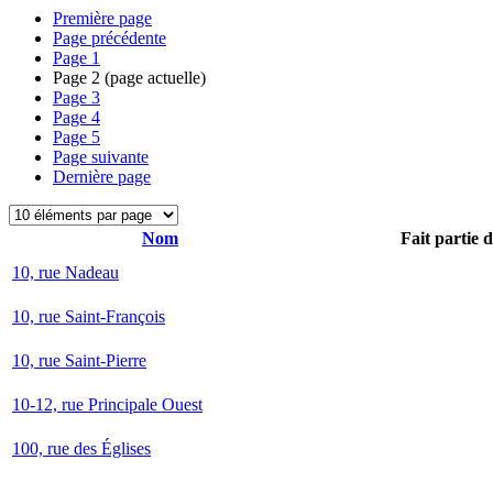
Première page
Page précédente
Page
1
Page
2
(page actuelle)
Page
3
Page
4
Page
5
Page suivante
Dernière page
Nom
Fait partie 
10, rue Nadeau
10, rue Saint-François
10, rue Saint-Pierre
10-12, rue Principale Ouest
100, rue des Églises