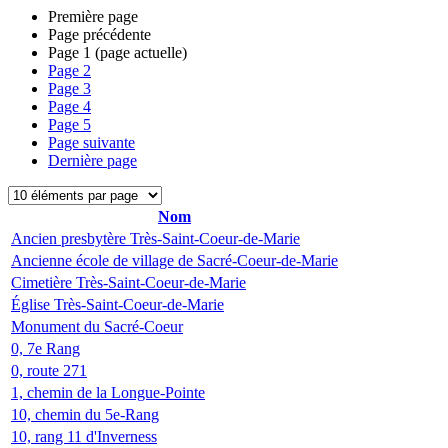
Première page
Page précédente
Page
1
(page actuelle)
Page
2
Page
3
Page
4
Page
5
Page suivante
Dernière page
Nom
Ancien presbytère Très-Saint-Coeur-de-Marie
Ancienne école de village de Sacré-Coeur-de-Marie
Cimetière Très-Saint-Coeur-de-Marie
Église Très-Saint-Coeur-de-Marie
Monument du Sacré-Coeur
0, 7e Rang
0, route 271
1, chemin de la Longue-Pointe
10, chemin du 5e-Rang
10, rang 11 d'Inverness