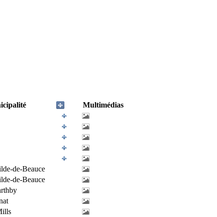
cipalité
Multimédias
tilde-de-Beauce
tilde-de-Beauce
rthby
nat
ills