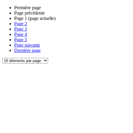
Première page
Page précédente
Page
1
(page actuelle)
Page
2
Page
3
Page
4
Page
5
Page suivante
Dernière page