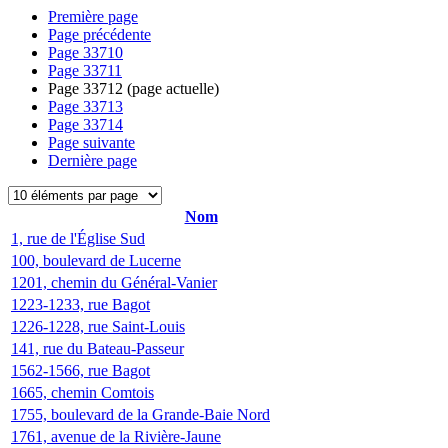
Première page
Page précédente
Page
33710
Page
33711
Page
33712
(page actuelle)
Page
33713
Page
33714
Page suivante
Dernière page
Nom
1, rue de l'Église Sud
100, boulevard de Lucerne
1201, chemin du Général-Vanier
1223-1233, rue Bagot
1226-1228, rue Saint-Louis
141, rue du Bateau-Passeur
1562-1566, rue Bagot
1665, chemin Comtois
1755, boulevard de la Grande-Baie Nord
1761, avenue de la Rivière-Jaune