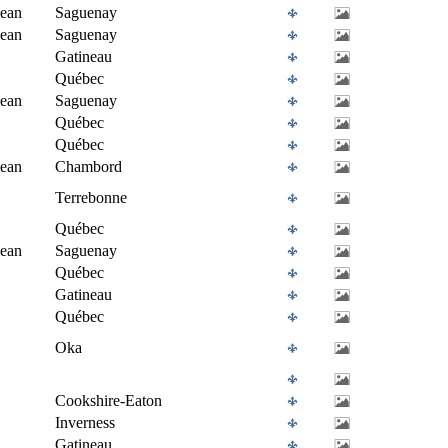
Jean
Saguenay
Jean
Saguenay
Gatineau
Québec
Jean
Saguenay
Québec
Québec
Jean
Chambord
Terrebonne
Québec
Jean
Saguenay
Québec
Gatineau
Québec
Oka
Cookshire-Eaton
Inverness
Gatineau