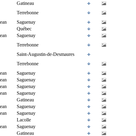
Gatineau
Terrebonne
Jean
Saguenay
Québec
Jean
Saguenay
Terrebonne
Saint-Augustin-de-Desmaures
Terrebonne
Jean
Saguenay
Jean
Saguenay
Jean
Saguenay
Jean
Saguenay
Gatineau
Jean
Saguenay
Jean
Saguenay
Lacolle
Jean
Saguenay
Gatineau