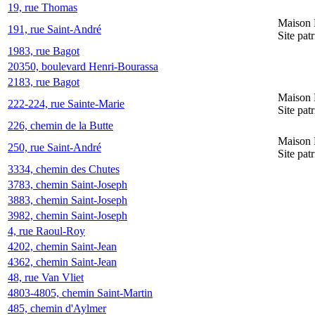
19, rue Thomas
Maison 
191, rue Saint-André
Site pat
1983, rue Bagot
20350, boulevard Henri-Bourassa
2183, rue Bagot
Maison 
222-224, rue Sainte-Marie
Site pat
226, chemin de la Butte
Maison 
250, rue Saint-André
Site pat
3334, chemin des Chutes
3783, chemin Saint-Joseph
3883, chemin Saint-Joseph
3982, chemin Saint-Joseph
4, rue Raoul-Roy
4202, chemin Saint-Jean
4362, chemin Saint-Jean
48, rue Van Vliet
4803-4805, chemin Saint-Martin
485, chemin d'Aylmer