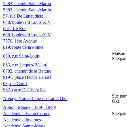
5283, chemin Saint-Martin
5382, chemin Saint-Martin
57, rue De Lanaudière
648, boulevard Louis-XIV
691, 1re Rue
696, boulevard Louis-XIV
7570, 1ère Avenue
819, route de la Pointe
Maison 
850, rue Saint-Louis
Site pat
863, rue Jacques-Bédard
8782, chemin de la Batture
9191, place Hector-Laferté
93, rue Court
962, carré De Tracy Est
Site pa
Abbaye Notre-Dame-du-Lac-à-Oka
Oka
Abbott, Maude (1869 - 1940)
Académie d'Eaton Corner
Site pat
Académie d'Inverness
Académie Sainte-Marie