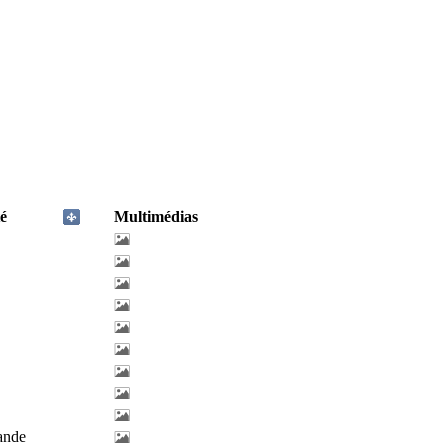
é
Multimédias
lande