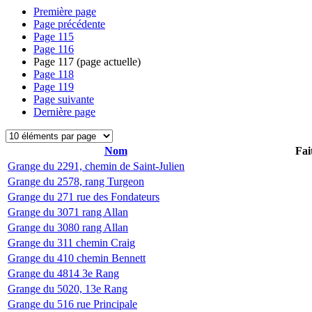
Première page
Page précédente
Page
115
Page
116
Page
117
(page actuelle)
Page
118
Page
119
Page suivante
Dernière page
Nom
Fai
Grange du 2291, chemin de Saint-Julien
Grange du 2578, rang Turgeon
Grange du 271 rue des Fondateurs
Grange du 3071 rang Allan
Grange du 3080 rang Allan
Grange du 311 chemin Craig
Grange du 410 chemin Bennett
Grange du 4814 3e Rang
Grange du 5020, 13e Rang
Grange du 516 rue Principale