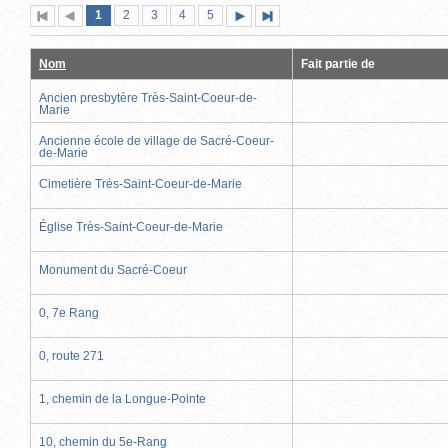
Page
(page
Page
Page
Page
Page
1
Première
2
Page
3
4
5
Page
Dernière
actuelle)
page
précédente
suivante
page
Nom
Fait partie de
Ancien presbytère Très-Saint-Coeur-de-
Marie
Ancienne école de village de Sacré-Coeur-
de-Marie
Cimetière Très-Saint-Coeur-de-Marie
Église Très-Saint-Coeur-de-Marie
Monument du Sacré-Coeur
0, 7e Rang
0, route 271
1, chemin de la Longue-Pointe
10, chemin du 5e-Rang