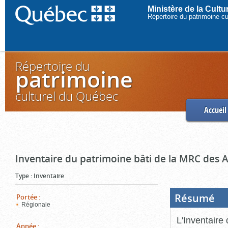
Ministère de la Cult
Répertoire du patrimoine c
Répertoire du
patrimoine
culturel du Québec
Accueil
Inventaire du patrimoine bâti de la MRC des 
Type
:
Inventaire
Résumé
(Boi
Portée
:
ouve
Régionale
cliq
pou
L'Inventaire
ferm
Année
: