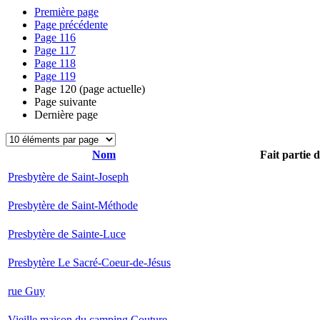
Première page
Page précédente
Page
116
Page
117
Page
118
Page
119
Page
120
(page actuelle)
Page suivante
Dernière page
Nom
Fait partie 
Presbytère de Saint-Joseph
Presbytère de Saint-Méthode
Presbytère de Sainte-Luce
Presbytère Le Sacré-Coeur-de-Jésus
rue Guy
Vieille maison du camping Couture