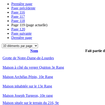
Première page
Page précédente
Page
116
Page
117
Page
118
Page
119
(page actuelle)
Page
120
Page suivante
Dernière page
Nom
Fait partie 
Grotte de Notre-Dame-de-Lourdes
Maison à côté du verger Quirion 3e Rang
Maison Archélas Pépin, 10e Rang
Maison inhabitée sur le 13e Rang
Maison Joseph Turgeon, 10e rang
Maison située sur le terrain du 216, 9e