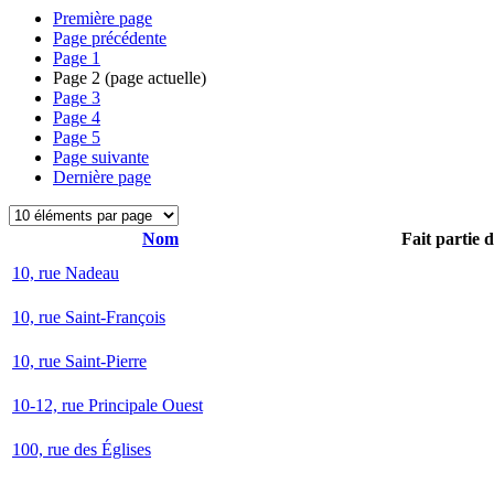
Première page
Page précédente
Page
1
Page
2
(page actuelle)
Page
3
Page
4
Page
5
Page suivante
Dernière page
Nom
Fait partie 
10, rue Nadeau
10, rue Saint-François
10, rue Saint-Pierre
10-12, rue Principale Ouest
100, rue des Églises