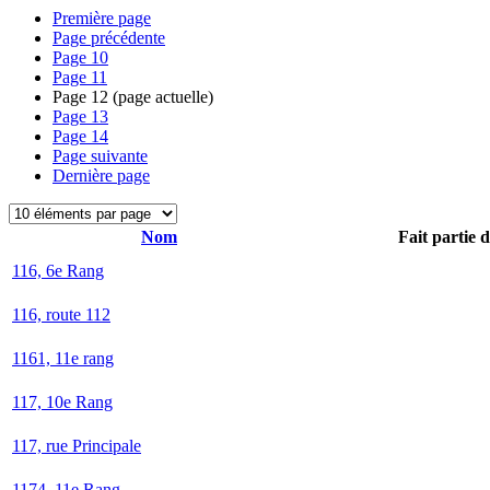
Première page
Page précédente
Page
10
Page
11
Page
12
(page actuelle)
Page
13
Page
14
Page suivante
Dernière page
Nom
Fait partie 
116, 6e Rang
116, route 112
1161, 11e rang
117, 10e Rang
117, rue Principale
1174, 11e Rang