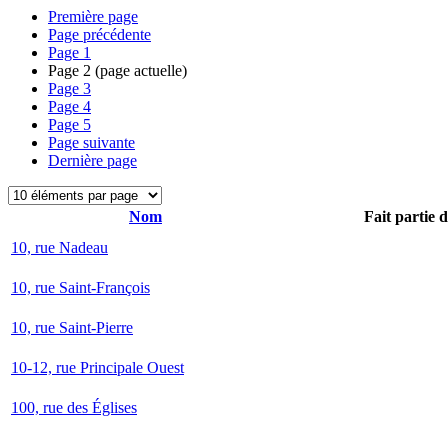
Première page
Page précédente
Page
1
Page
2
(page actuelle)
Page
3
Page
4
Page
5
Page suivante
Dernière page
Nom
Fait partie 
10, rue Nadeau
10, rue Saint-François
10, rue Saint-Pierre
10-12, rue Principale Ouest
100, rue des Églises