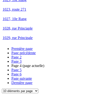
1023, route 271
1027, 10e Rang
1028, rue Princiaple
1029, rue Principale
Première page
Page précédente
Page
2
Page
3
Page
4
(page actuelle)
Page
5
Page
6
Page suivante
Dernière page