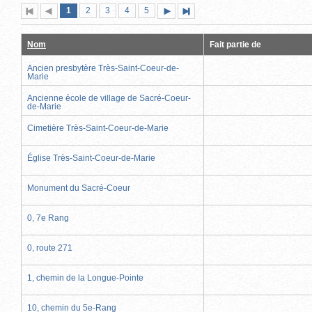
Page
(page
Page
Page
Page
Page
1
Première
2
Page
3
4
5
Page
Dernière
actuelle)
page
précédente
suivante
page
Nom
Fait partie de
Ancien presbytère Très-Saint-Coeur-de-
Marie
Ancienne école de village de Sacré-Coeur-
de-Marie
Cimetière Très-Saint-Coeur-de-Marie
Église Très-Saint-Coeur-de-Marie
Monument du Sacré-Coeur
0, 7e Rang
0, route 271
1, chemin de la Longue-Pointe
10, chemin du 5e-Rang