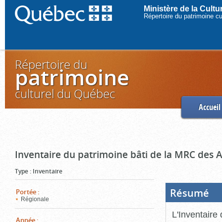
Ministère de la Cult
Répertoire du patrimoine c
Répertoire du
patrimoine
culturel du Québec
Accueil
Inventaire du patrimoine bâti de la MRC des 
Type
:
Inventaire
Résumé
(Boi
Portée
:
ouve
Régionale
cliq
pou
L'Inventaire
ferm
Année
: