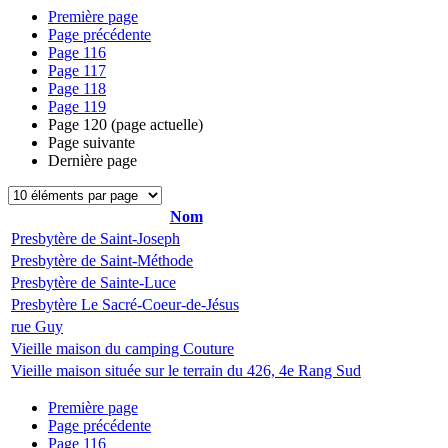
Première page
Page précédente
Page
116
Page
117
Page
118
Page
119
Page
120
(page actuelle)
Page suivante
Dernière page
Nom
Presbytère de Saint-Joseph
Presbytère de Saint-Méthode
Presbytère de Sainte-Luce
Presbytère Le Sacré-Coeur-de-Jésus
rue Guy
Vieille maison du camping Couture
Vieille maison située sur le terrain du 426, 4e Rang Sud
Première page
Page précédente
Page
116