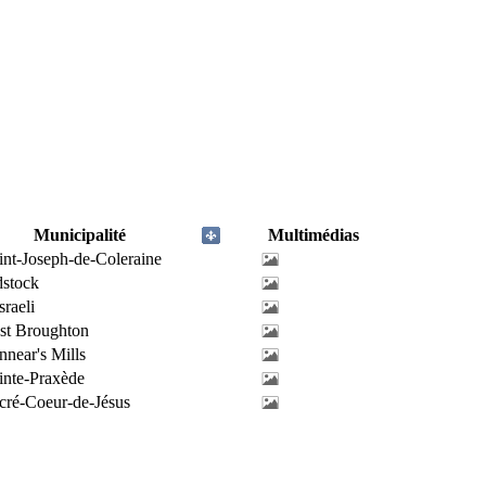
Municipalité
Multimédias
int-Joseph-de-Coleraine
stock
sraeli
st Broughton
nnear's Mills
inte-Praxède
cré-Coeur-de-Jésus