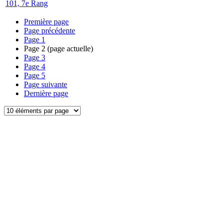
101, 7e Rang
Première page
Page précédente
Page
1
Page
2
(page actuelle)
Page
3
Page
4
Page
5
Page suivante
Dernière page