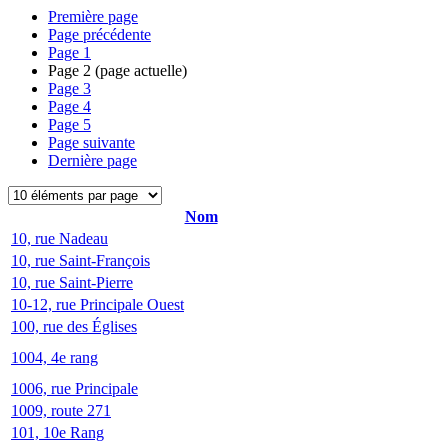
Première page
Page précédente
Page
1
Page
2
(page actuelle)
Page
3
Page
4
Page
5
Page suivante
Dernière page
Nom
10, rue Nadeau
10, rue Saint-François
10, rue Saint-Pierre
10-12, rue Principale Ouest
100, rue des Églises
1004, 4e rang
1006, rue Principale
1009, route 271
101, 10e Rang